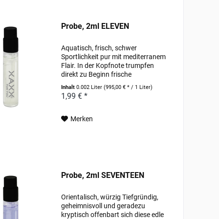
Probe, 2ml ELEVEN
Aquatisch, frisch, schwer
Sportlichkeit pur mit mediterranem
Flair. In der Kopfnote trumpfen
direkt zu Beginn frische
Meeresbrisen mit Mandarine,
Inhalt
0.002 Liter
(995,00 € * / 1 Liter)
Organge und aldehyden Zügen auf.
1,99 € *
Kräftig kommt dann die Herznote
mit Neroli, Pfeffer und...
Merken
Probe, 2ml SEVENTEEN
Orientalisch, würzig Tiefgründig,
geheimnisvoll und geradezu
kryptisch offenbart sich diese edle