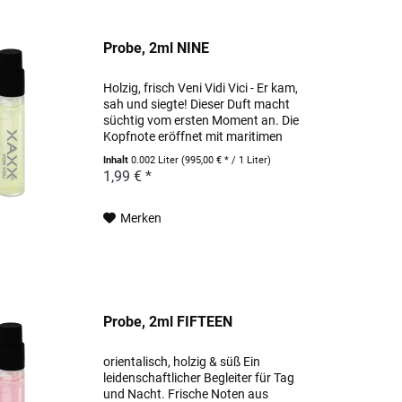
Probe, 2ml NINE
Holzig, frisch Veni Vidi Vici - Er kam,
sah und siegte! Dieser Duft macht
süchtig vom ersten Moment an. Die
Kopfnote eröffnet mit maritimen
Aromen und frischer Grapefruit. In
Inhalt
0.002 Liter
(995,00 € * / 1 Liter)
der Herznote agieren Aromen von
1,99 € *
Lorbeerblättern mit Jasmin, um...
Merken
Probe, 2ml FIFTEEN
orientalisch, holzig & süß Ein
leidenschaftlicher Begleiter für Tag
und Nacht. Frische Noten aus