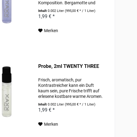
Komposition. Bergamotte und
Zitrone in der Kopfnote bringen
Inhalt
0.002 Liter
(995,00 € * / 1 Liter)
frische Akkorde, die sich mit
1,99 € *
Olivenblüten und hellem Tabak in
der Herznote...
Merken
Probe, 2ml TWENTY THREE
Frisch, aromatisch, pur
Kontrastreicher kann ein Duft
kaum sein, pure Frische trifft auf
erlesene kostbare warme Aromen.
Saftig wirkende Essenzen der
Inhalt
0.002 Liter
(995,00 € * / 1 Liter)
Bergamotte Kalabriens werden
1,99 € *
umschmeichelt von holzigen
Essenzen und Aromen von
Amber....
Merken