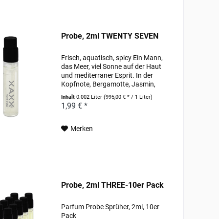
Probe, 2ml TWENTY SEVEN
Frisch, aquatisch, spicy Ein Mann,
das Meer, viel Sonne auf der Haut
und mediterraner Esprit. In der
Kopfnote, Bergamotte, Jasmin,
Limette, Mandarine, Orange,
Inhalt
0.002 Liter
(995,00 € * / 1 Liter)
Zitrone. In der Herznote,
1,99 € *
Alpenveilchen, Freesie, Hyazinthe,
Koriander,...
Merken
Probe, 2ml THREE-10er Pack
Parfum Probe Sprüher, 2ml, 10er
Pack