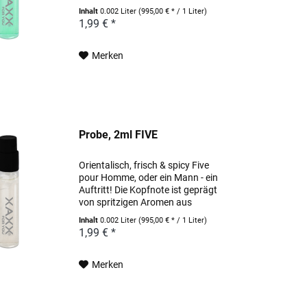
Bergamotte interagieren mit
Inhalt
0.002 Liter
(995,00 € * / 1 Liter)
Aromen aus Vanille, Orangen,
1,99 € *
Tonkabohnen und edlen Hölzern
aus Sandel- und Zedernholz.
Merken
Probe, 2ml FIVE
Orientalisch, frisch & spicy Five
pour Homme, oder ein Mann - ein
Auftritt! Die Kopfnote ist geprägt
von spritzigen Aromen aus
Blutmandarine, Minze und
Inhalt
0.002 Liter
(995,00 € * / 1 Liter)
Pampelmuse. Die Herznote kommt
1,99 € *
mit Akkorden aus Rosenabsolue
und Zimt einher. In der...
Merken