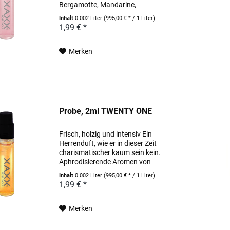
Bergamotte, Mandarine,
Orangenblüte und Zitrone
Inhalt
0.002 Liter
(995,00 € * / 1 Liter)
bestimmen die Kopfnote dieses
1,99 € *
einzigartigen Herrenduftes. In der
Herznote klingen Akkorde...
Merken
Probe, 2ml TWENTY ONE
Frisch, holzig und intensiv Ein
Herrenduft, wie er in dieser Zeit
charismatischer kaum sein kein.
Aphrodisierende Aromen von
Passionsfrucht, Rum und Ingwer
Inhalt
0.002 Liter
(995,00 € * / 1 Liter)
machen den Auftakt. Die Herznote
1,99 € *
wird dominiert von Lavendel und
Maninka....
Merken