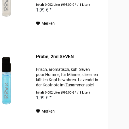
richtige Begleiter für den Tag.
Inhalt
0.002 Liter
(995,00 € * / 1 Liter)
Betont frische und spritzige
1,99 € *
Kopfnoten treffen sich mit
samtigen Zimt und...
Merken
Probe, 2ml SEVEN
Frisch, aromatisch, kühl Seven
pour Homme, für Männer, die einen
kühlen Kopf bewahren. Lavendel in
der Kopfnote im Zusammenspiel
mit Minze, Koriander und Rosmarin
Inhalt
0.002 Liter
(995,00 € * / 1 Liter)
gehen über in eine kontrastreiche
1,99 € *
Herznote aus Sandelholz, die mit
Aromen...
Merken