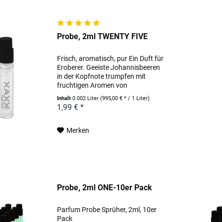
Probe, 2ml TWENTY FIVE
Frisch, aromatisch, pur Ein Duft für
Eroberer. Geeiste Johannisbeeren
in der Kopfnote trumpfen mit
fruchtigen Aromen von
Bergamotte, Apfel und Ananas auf.
Inhalt
0.002 Liter
(995,00 € * / 1 Liter)
Rosenblüten, Birke, Jasmin und
1,99 € *
Patchouli bringen warme Noten,
die dann in männlich...
Merken
Probe, 2ml ONE-10er Pack
Parfum Probe Sprüher, 2ml, 10er
Pack