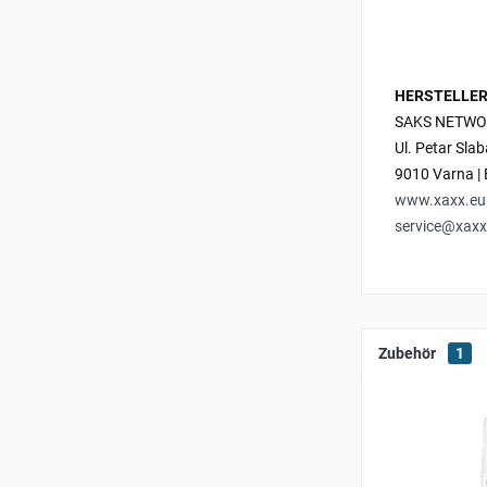
HERSTELLER
SAKS NETWO
Ul. Petar Sla
9010 Varna | 
www.xaxx.eu
service@xaxx
Zubehör
1