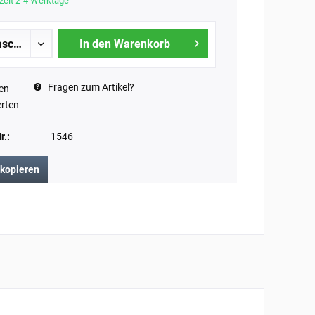
zeit 2-4 Werktage
In den Warenkorb
Fragen zum Artikel?
en
rten
r.:
1546
 kopieren