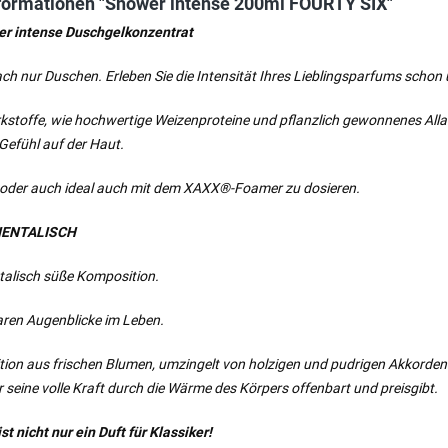
formationen "Shower intense 200ml FOURTY SIX"
er intense Duschgelkonzentrat
ach nur Duschen. Erleben Sie die Intensität Ihres Lieblingsparfums schon
kstoffe, wie hochwertige Weizenproteine und pflanzlich gewonnenes Alla
efühl auf der Haut.
 oder auch ideal auch mit dem XAXX®-Foamer zu dosieren.
IENTALISCH
ntalisch süße Komposition.
aren Augenblicke im Leben.
ion aus frischen Blumen, umzingelt von holzigen und pudrigen Akkorden
r seine volle Kraft durch die Wärme des Körpers offenbart und preisgibt.
t nicht nur ein Duft für Klassiker!