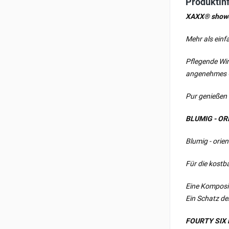
Produktin
XAXX® show
Mehr als einf
Pflegende Wir
angenehmes G
Pur genießen
BLUMIG - OR
Blumig - orie
Für die kostb
Eine Komposit
Ein Schatz de
FOURTY SIX is