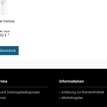
er Femme
lt
1 Stück
90 € *
 Warenkorb
vice
Informationen
 und Zahlungsbedingungen
Erklärung zur Barrierefreiheit
hutz
Marketingplan