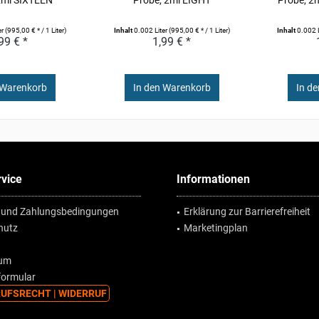
er
(995,00 € * / 1 Liter)
Inhalt
0.002 Liter
(995,00 € * / 1 Liter)
Inhalt
0.002 
99 € *
1,99 € *
 Warenkorb
In den Warenkorb
In d
vice
Informationen
 und Zahlungsbedingungen
Erklärung zur Barrierefreiheit
hutz
Marketingplan
sum
formular
UFSRECHT | WIDERRUF